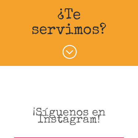
¿Te
servimos?
;
¡Síguenos en
Instagram!