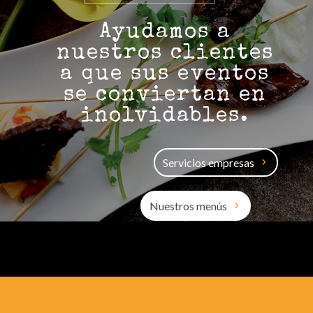
Ayudamos a
nuestros clientes
a que sus eventos
se conviertan en
inolvidables.
Servicios empresas
Nuestros menús